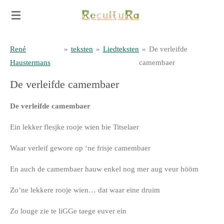
Ga
direct
naar
René
»
teksten
»
Liedteksten
»
De verleifde
de
Haustermans
camembaer
hoofdinhoud
De verleifde camembaer
De verleifde camembaer
Ein lekker flesjke rooje wien bie Titselaer
Waar verleif gewore op ‘ne frisje camembaer
En auch de camembaer hauw enkel nog mer aug veur hööm
Zo’ne lekkere rooje wien… dat waar eine druim
Zo louge zie te liGGe taege euver ein