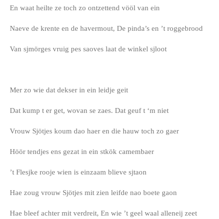
En waat heilte ze toch zo ontzettend vööl van ein
Naeve de krente en de havermout, De pinda’s en ’t roggebrood
Van sjmörges vruig pes saoves laat de winkel sjloot
Mer zo wie dat dekser in ein leidje geit
Dat kump t er get, wovan se zaes. Dat geuf t ‘m niet
Vrouw Sjötjes koum dao haer en die hauw toch zo gaer
Höör tendjes ens gezat in ein stkök camembaer
’t Flesjke rooje wien is einzaam blieve sjtaon
Hae zoug vrouw Sjötjes mit zien leifde nao boete gaon
Hae bleef achter mit verdreit, En wie ’t geel waal alleneij zeet