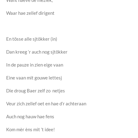
Want naeve de meziek,
Waar hae zellef dirigent
En tösse alle sjtökker (in)
Dan kreeg ‘r auch nog sjtökker
In de pauze in zien eige vaan
Eine vaan mit gouwe lettesj
Die droug Baer zelf zo netjes
Veur zich zellef oet en hae d’r achteraan
Auch nog hauw hae fens
Kom mèr èns mit ’t idee!