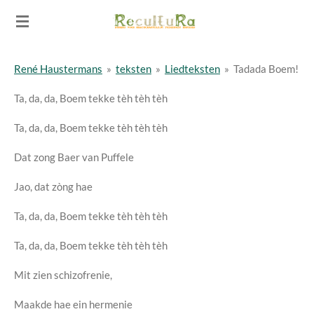
Ga
direct
naar
René Haustermans
»
teksten
»
Liedteksten
»
Tadada Boem!
de
hoofdinhoud
Ta, da, da, Boem tekke tèh tèh tèh
Ta, da, da, Boem tekke tèh tèh tèh
Dat zong Baer van Puffele
Jao, dat zòng hae
Ta, da, da, Boem tekke tèh tèh tèh
Ta, da, da, Boem tekke tèh tèh tèh
Mit zien schizofrenie,
Maakde hae ein hermenie