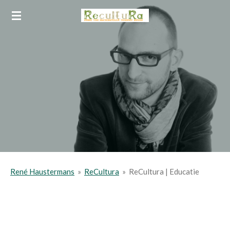
Ga
direct
naar
de
hoofdinhoud
René Haustermans
»
ReCultura
»
ReCultura | Educatie